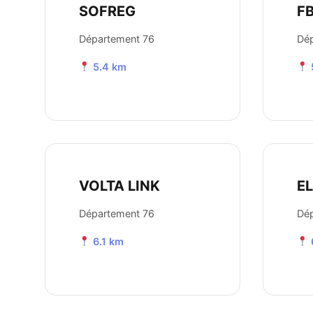
SOFREG
F
Département 76
Dé
5.4 km
VOLTA LINK
E
Département 76
Dé
6.1 km