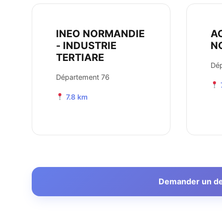
INEO NORMANDIE
A
- INDUSTRIE
N
TERTIARE
Dé
Département 76
7.8 km
Demander un devi