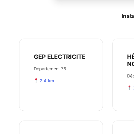
Inst
GEP ELECTRICITE
H
N
Département 76
Dé
2.4 km