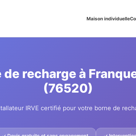
Maison individuelle
Co
e de recharge à Franque
(76520)
tallateur IRVE certifié pour votre borne de rech
✓ Devis gratuits et sans engagement
✓ Intervention