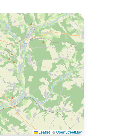
Leaflet
|
©
OpenStreetMap