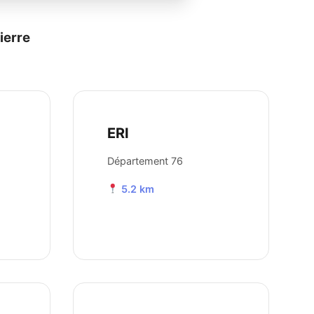
ierre
ERI
Département 76
5.2 km