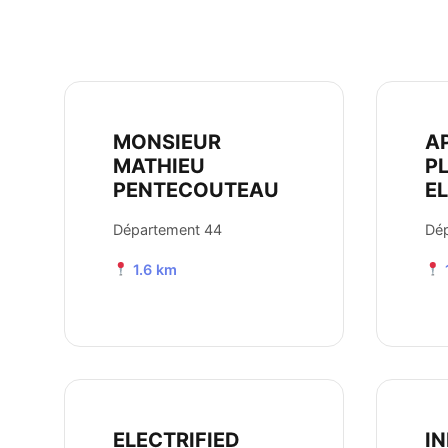
MONSIEUR
A
MATHIEU
P
PENTECOUTEAU
E
Département 44
Dé
1.6 km
ELECTRIFIED
I