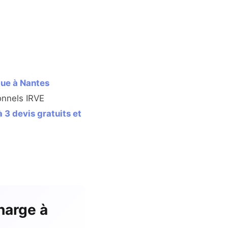
que à Nantes
onnels IRVE
à 3 devis gratuits et
harge à