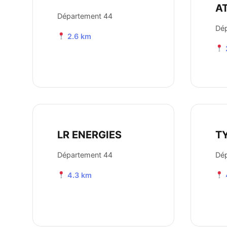
A
Département 44
Dé
2.6 km
LR ENERGIES
T
Département 44
Dé
4.3 km