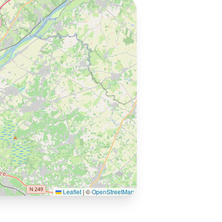
Leaflet
|
©
OpenStreetMap