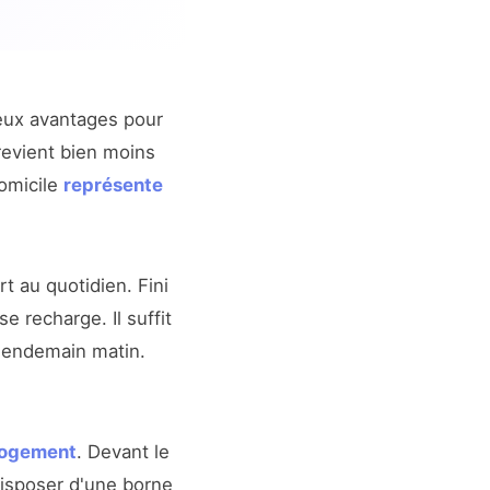
ux avantages pour
revient bien moins
domicile
représente
 au quotidien. Fini
e recharge. Il suffit
e lendemain matin.
 logement
. Devant le
disposer d'une borne