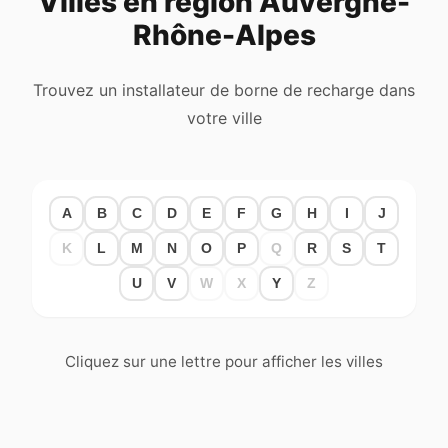
Villes en région Auvergne-
Rhône-Alpes
Trouvez un installateur de borne de recharge dans
votre ville
A
B
C
D
E
F
G
H
I
J
K
L
M
N
O
P
Q
R
S
T
U
V
W
X
Y
Z
Cliquez sur une lettre pour afficher les villes