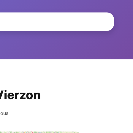
 Vierzon
vous