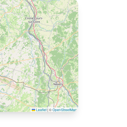
Leaflet
|
©
OpenStreetMap