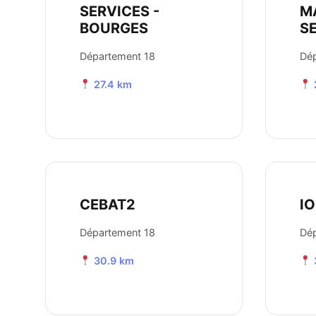
SERVICES -
M
BOURGES
S
Département 18
Dé
27.4 km
CEBAT2
I
Département 18
Dép
30.9 km