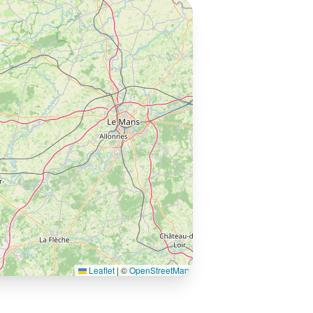
Leaflet
|
©
OpenStreetMap