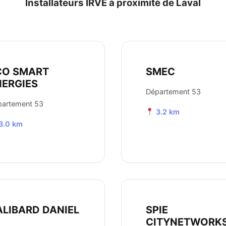
Installateurs IRVE à proximité de Laval
CO SMART
SMEC
NERGIES
Département 53
partement 53
3.2 km
3.0 km
ALIBARD DANIEL
SPIE
CITYNETWORK