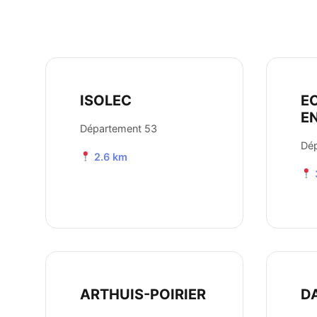
ISOLEC
E
E
Département 53
Dé
2.6 km
ARTHUIS-POIRIER
D