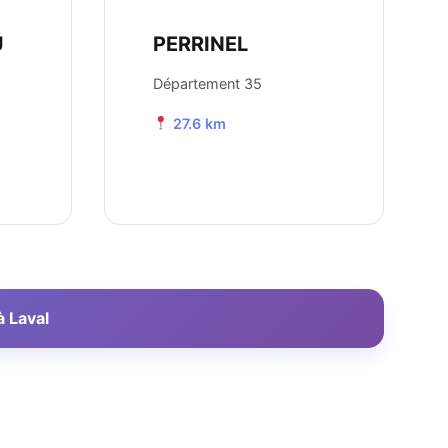
U
PERRINEL
Département 35
27.6 km
à Laval