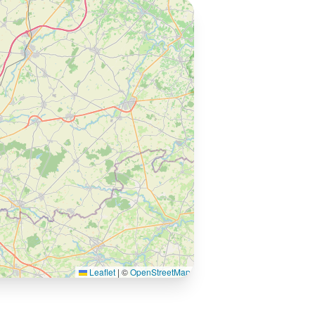
Leaflet
|
©
OpenStreetMap