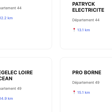
PATRYCK
partement 44
ELECTRICITE
12.2 km
Département 44
13.1 km
EGELEC LOIRE
PRO BORNE
CEAN
Département 49
partement 49
15.1 km
14.9 km