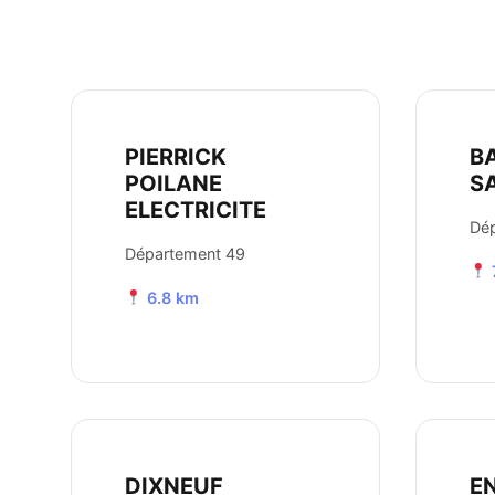
PIERRICK
B
POILANE
S
ELECTRICITE
Dé
Département 49
6.8 km
DIXNEUF
EN