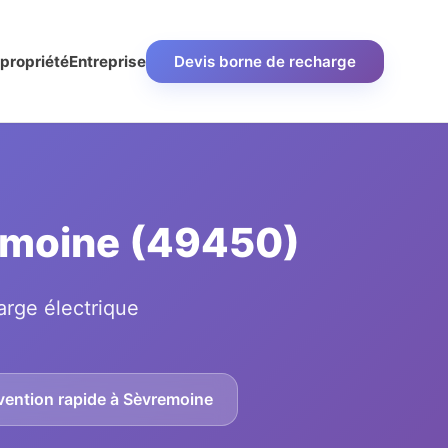
propriété
Entreprise
Devis borne de recharge
remoine (49450)
arge électrique
vention rapide à Sèvremoine