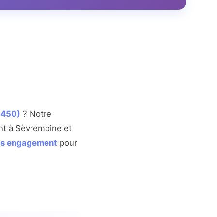
9450)
? Notre
ant à Sèvremoine et
ans engagement
pour