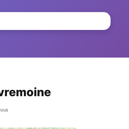
Sèvremoine
vous