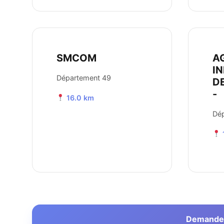
SMCOM
A
I
Département 49
D
-
16.0 km
Dé
Demander 