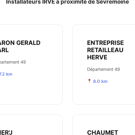
Installateurs IRVE à proximité de Sèvremoine
ARON GERALD
ENTREPRISE
ARL
RETAILLEAU
HERVE
partement 49
Département 49
7.2 km
8.0 km
ER'J
CHAUMET