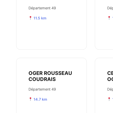
Département 49
Dé
11.5 km
OGER ROUSSEAU
C
COUDRAIS
O
Département 49
Dé
14.7 km