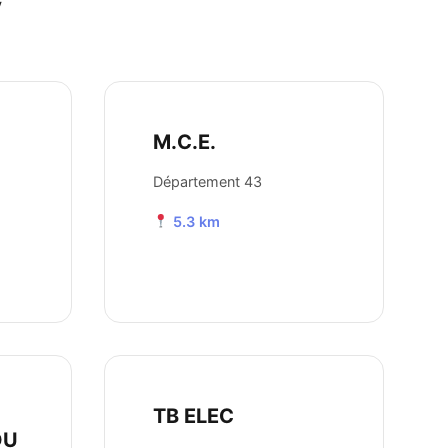
y
M.C.E.
Département 43
5.3 km
TB ELEC
DU