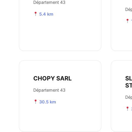
Département 43
Dé
5.4 km
CHOPY SARL
S
S
Département 43
Dé
30.5 km