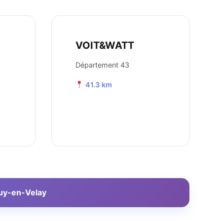
VOIT&WATT
Département 43
41.3 km
Puy-en-Velay