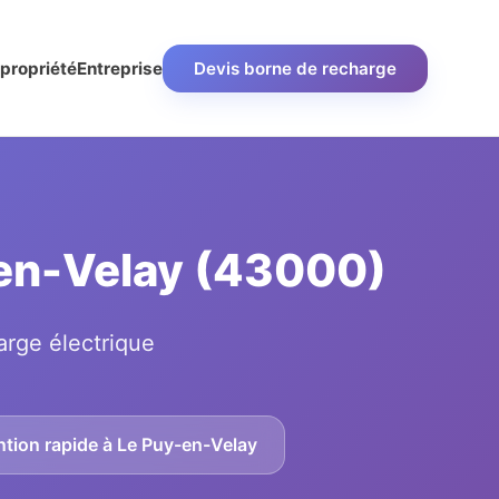
propriété
Entreprise
Devis borne de recharge
y-en-Velay (43000)
arge électrique
ntion rapide à Le Puy-en-Velay