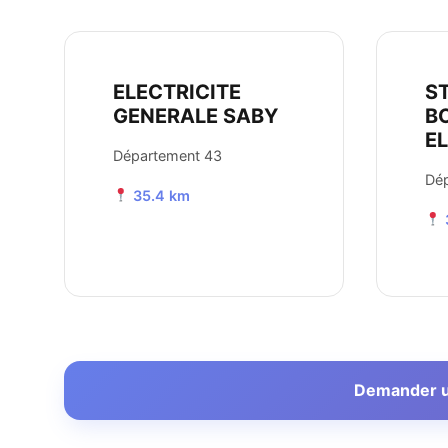
ELECTRICITE
S
GENERALE SABY
B
E
Département 43
Dé
35.4 km
Demander un