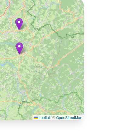
Leaflet
|
©
OpenStreetMap