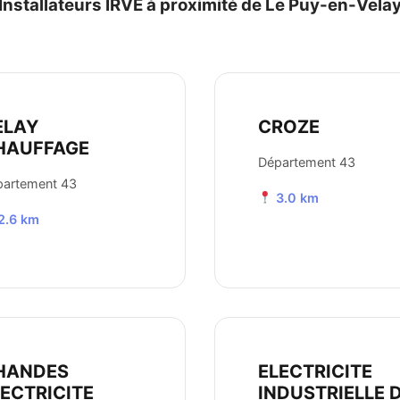
Installateurs IRVE à proximité de Le Puy-en-Vela
ELAY
CROZE
HAUFFAGE
Département 43
partement 43
3.0 km
2.6 km
HANDES
ELECTRICITE
LECTRICITE
INDUSTRIELLE 