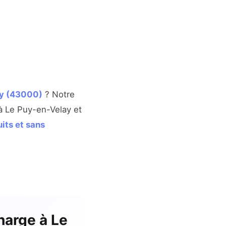
ay (43000)
? Notre
 à Le Puy-en-Velay et
uits et sans
harge à Le