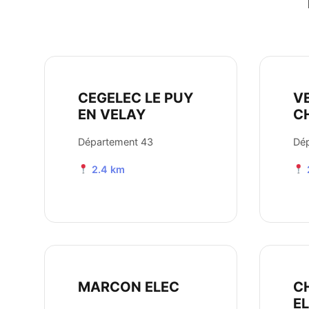
CEGELEC LE PUY
V
EN VELAY
C
Département 43
Dé
2.4 km
MARCON ELEC
C
E