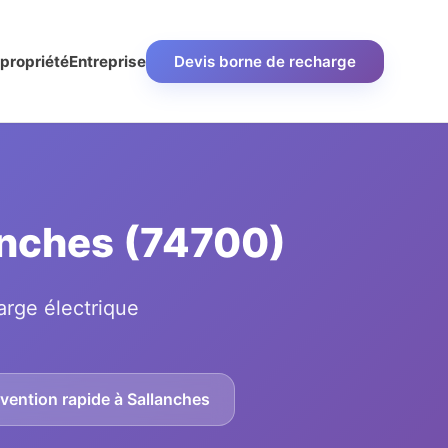
propriété
Entreprise
Devis borne de recharge
lanches (74700)
arge électrique
rvention rapide à Sallanches