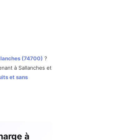
allanches (74700)
?
enant à Sallanches et
uits et sans
harge à