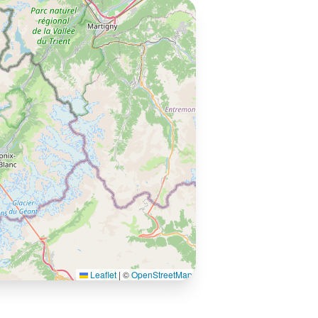
Leaflet
|
©
OpenStreetMap