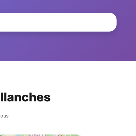
allanches
vous