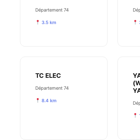
Département 74
Dép
3.5 km
TC ELEC
Y
(W
Département 74
Y
8.4 km
Dép