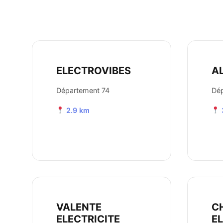
ELECTROVIBES
A
Département 74
Dép
2.9 km
VALENTE
C
ELECTRICITE
E