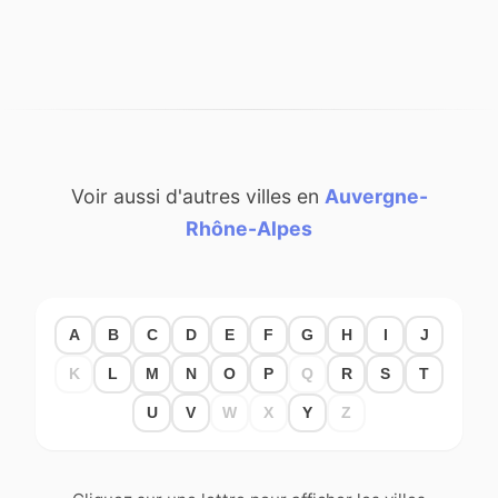
Voir aussi d'autres villes en
Auvergne-
Rhône-Alpes
A
B
C
D
E
F
G
H
I
J
K
L
M
N
O
P
Q
R
S
T
U
V
W
X
Y
Z