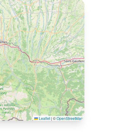
Leaflet
|
©
OpenStreetMap