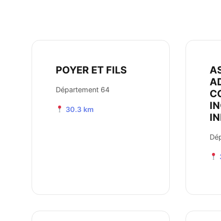
POYER ET FILS
AS
A
Département 64
C
IN
30.3 km
I
Dé