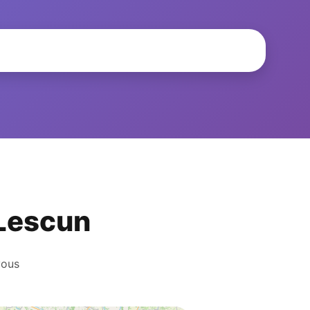
 Lescun
vous