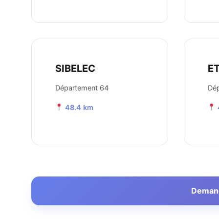
SIBELEC
E
Département 64
Dé
48.4 km
Demande