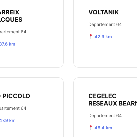
ARREIX
VOLTANIK
ACQUES
Département 64
partement 64
42.9 km
37.6 km
O PICCOLO
CEGELEC
RESEAUX BEAR
partement 64
Département 64
47.9 km
48.4 km