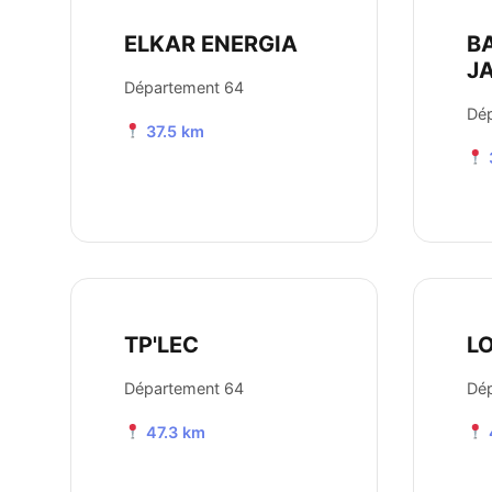
ELKAR ENERGIA
B
J
Département 64
Dé
37.5 km
TP'LEC
L
Département 64
Dé
47.3 km