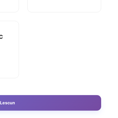
C
à Lescun