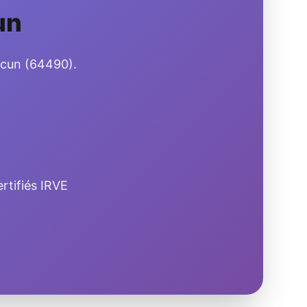
un
escun (64490).
rtifiés IRVE