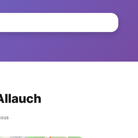
 Allauch
vous