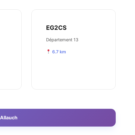
EG2CS
Département 13
6.7 km
 Allauch