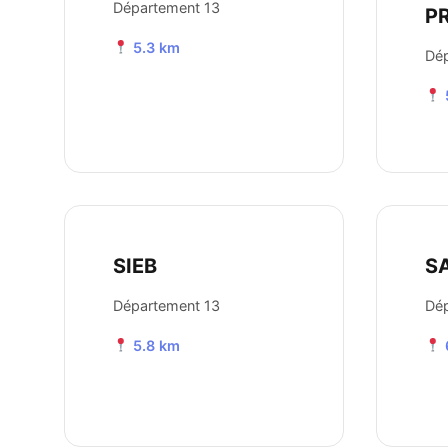
Département 13
P
5.3 km
Dép
SIEB
S
Département 13
Dép
5.8 km