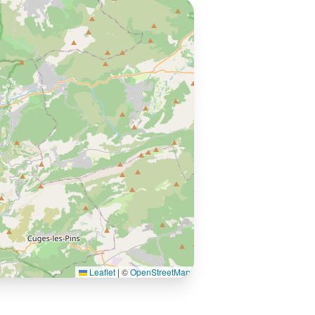
Leaflet
|
©
OpenStreetMap