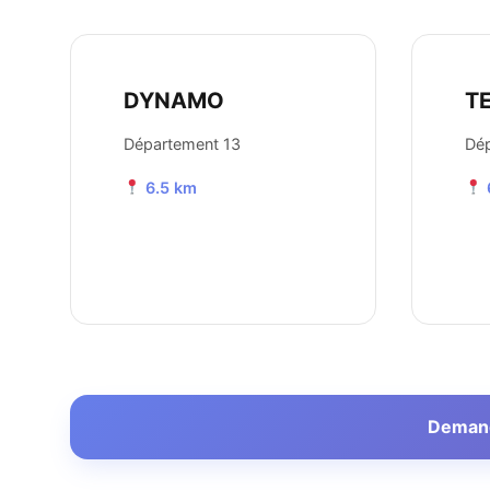
DYNAMO
T
Département 13
Dép
6.5 km
Demande