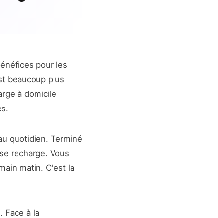
bénéfices pour les
est beaucoup plus
arge à domicile
cs.
u quotidien. Terminé
 se recharge. Vous
main matin. C'est la
é
. Face à la