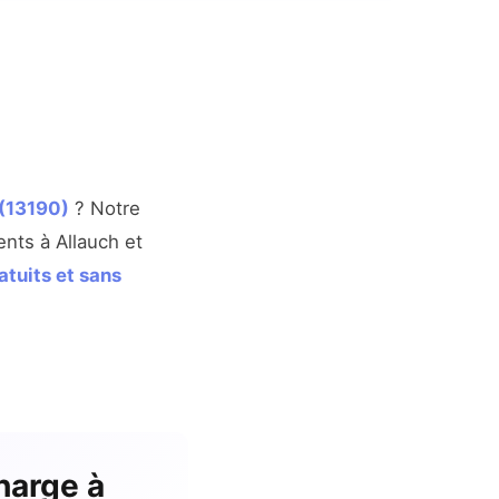
 (13190)
? Notre
ents à Allauch et
atuits et sans
harge à