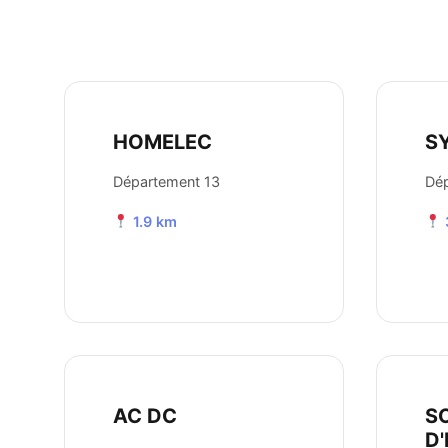
HOMELEC
S
Département 13
Dép
1.9 km
AC DC
S
D'