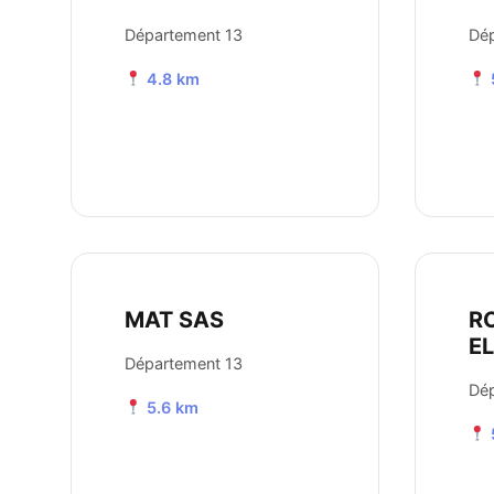
Département 13
Dép
4.8 km
MAT SAS
R
E
Département 13
Dép
5.6 km