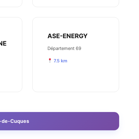
ASE-ENERGY
NE
Département 69
7.5 km
an-de-Cuques