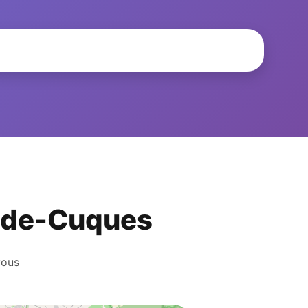
an-de-Cuques
vous