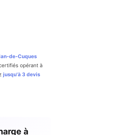
 Plan-de-Cuques
ertifiés opérant à
ez
jusqu'à 3 devis
harge à