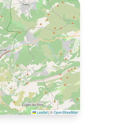
Leaflet
|
©
OpenStreetMap