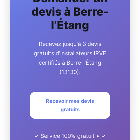
devis à Berre-
l’Étang
Recevez jusqu'à 3 devis
gratuits d'installateurs IRVE
certifiés à Berre-l’Étang
(13130).
Recevoir mes devis
gratuits
✓ Service 100% gratuit • ✓