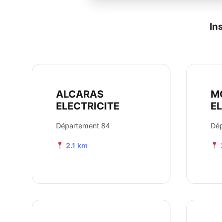
In
ALCARAS
M
ELECTRICITE
E
Département 84
Dé
2.1 km