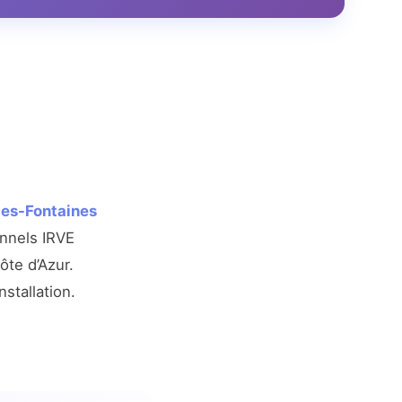
les-Fontaines
onnels IRVE
ôte d’Azur.
nstallation.