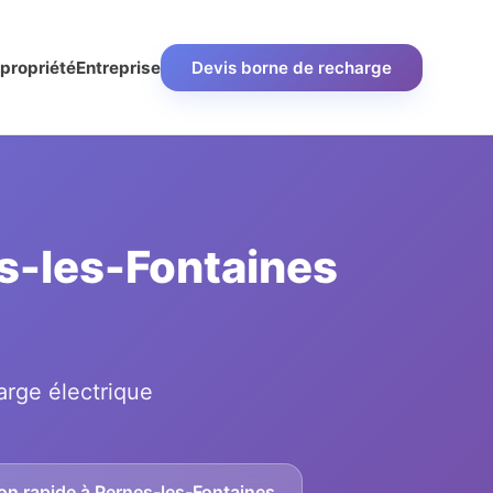
propriété
Entreprise
Devis borne de recharge
es-les-Fontaines
arge électrique
on rapide à Pernes-les-Fontaines