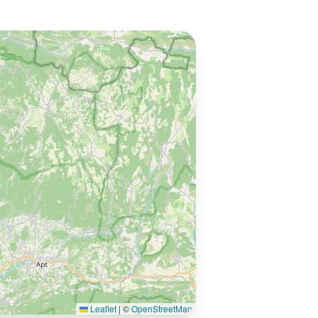
Leaflet
|
©
OpenStreetMap