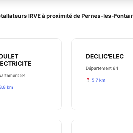
stallateurs IRVE à proximité de Pernes-les-Fontai
OULET
DECLIC'ELEC
LECTRICITE
Département 84
partement 84
5.7 km
3.8 km