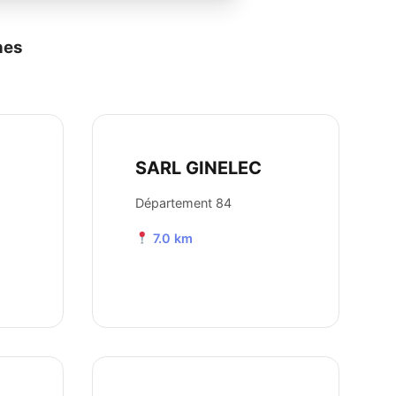
nes
SARL GINELEC
Département 84
7.0 km