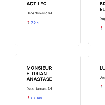
ACTILEC
B
E
Département 84
Dé
7.9 km
MONSIEUR
L
FLORIAN
Dé
ANASTASE
Département 84
8.5 km