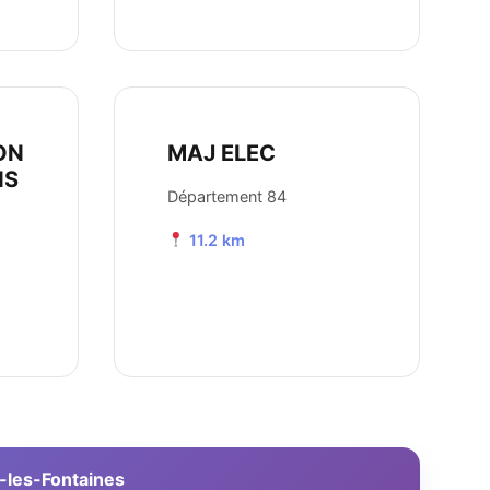
ON
MAJ ELEC
NS
Département 84
11.2 km
s-les-Fontaines