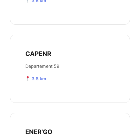
3.6 km
CAPENR
Département 59
3.8 km
ENER'GO