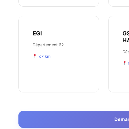
EGI
G
H
Département 62
Dé
7.7 km
Demand