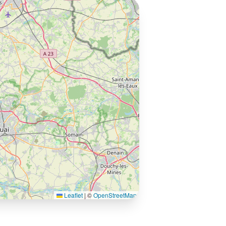
Leaflet
|
©
OpenStreetMap