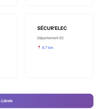
SÉCUR'ELEC
Département 62
8.7 km
 Liévin