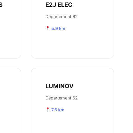
S
E2J ELEC
Département 62
5.9 km
LUMINOV
Département 62
7.6 km