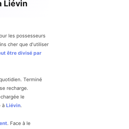
à Liévin
pour les possesseurs
ns cher que d'utiliser
ut être divisé par
quotidien. Terminé
 se recharge.
echargée le
e à
Liévin
.
ent
. Face à le