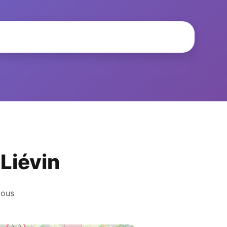
 Liévin
vous