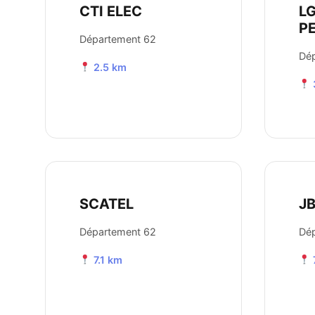
CTI ELEC
LG
PE
Département 62
Dé
2.5 km
SCATEL
J
Département 62
Dé
7.1 km