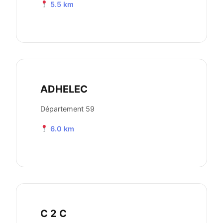
5.5 km
ADHELEC
Département 59
6.0 km
C 2 C