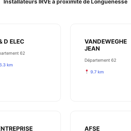
Installateurs IRVE à proximité de Longuenesse
& D ELEC
VANDEWEGHE
JEAN
partement 62
Département 62
6.3 km
9.7 km
ENTREPRISE
AFSE