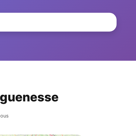
onguenesse
vous