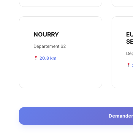
NOURRY
E
S
Département 62
Dé
20.8 km
Demander u