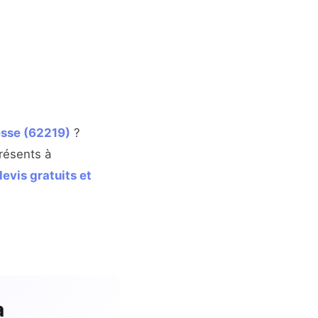
esse (62219)
?
résents à
devis gratuits et
à