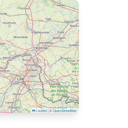
Leaflet
|
©
OpenStreetMap