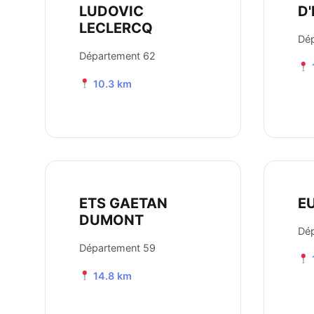
LUDOVIC
D'
LECLERCQ
Dé
Département 62
10.3 km
ETS GAETAN
E
DUMONT
Dé
Département 59
14.8 km