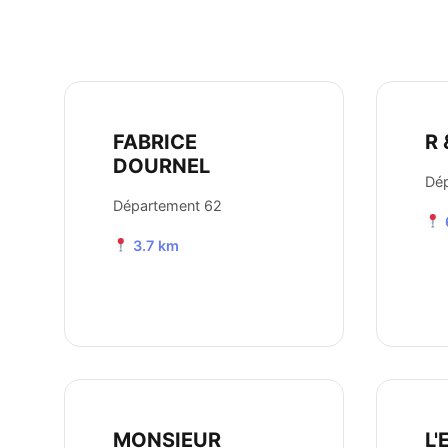
FABRICE
R 
DOURNEL
Dé
Département 62
3.7 km
MONSIEUR
L'