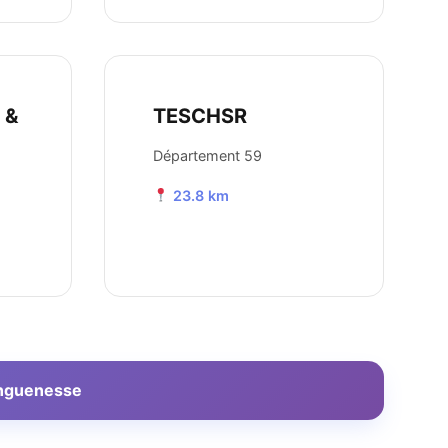
 &
TESCHSR
Département 59
23.8 km
Longuenesse