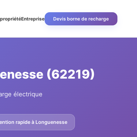
propriété
Entreprise
Devis borne de recharge
guenesse (62219)
arge électrique
vention rapide à Longuenesse