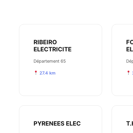
RIBEIRO
F
ELECTRICITE
E
Département 65
Dé
27.4 km
PYRENEES ELEC
T.