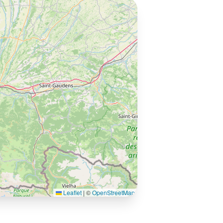
Leaflet
|
©
OpenStreetMap