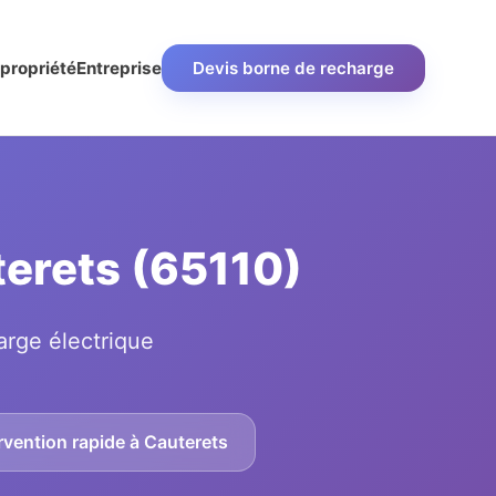
propriété
Entreprise
Devis borne de recharge
terets (65110)
arge électrique
rvention rapide à Cauterets