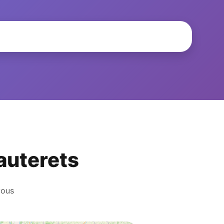
Cauterets
vous