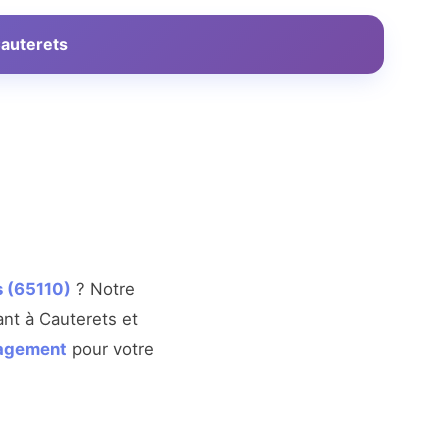
Cauterets
s (65110)
? Notre
ant à Cauterets et
gagement
pour votre