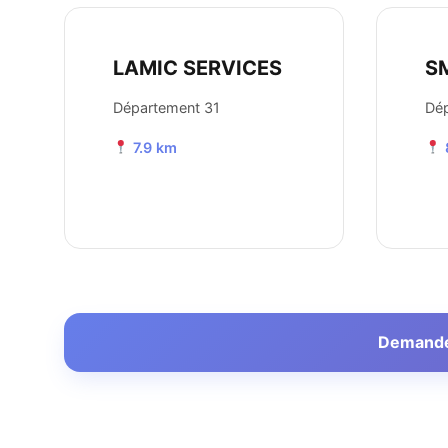
LAMIC SERVICES
S
Département 31
Dép
7.9 km
Demander