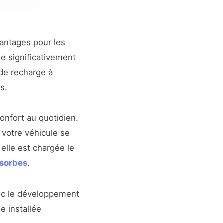
ntages pour les
te significativement
 de recharge à
s.
nfort au quotidien.
 votre véhicule se
elle est chargée le
sorbes
.
ec le développement
e installée