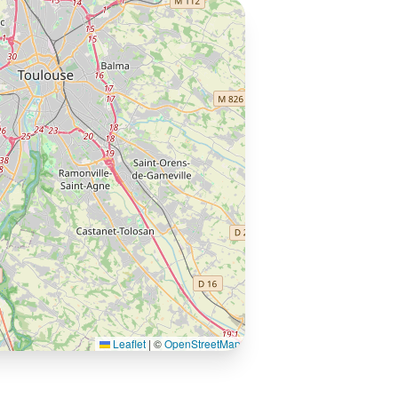
Leaflet
|
©
OpenStreetMap