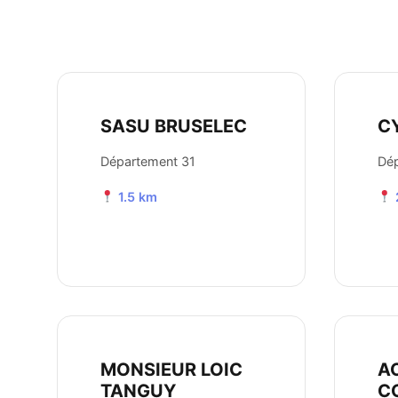
SASU BRUSELEC
C
Département 31
Dép
1.5 km
MONSIEUR LOIC
A
TANGUY
C