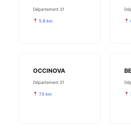
Département 31
Dép
5.8 km
OCCINOVA
B
Département 31
Dép
7.5 km