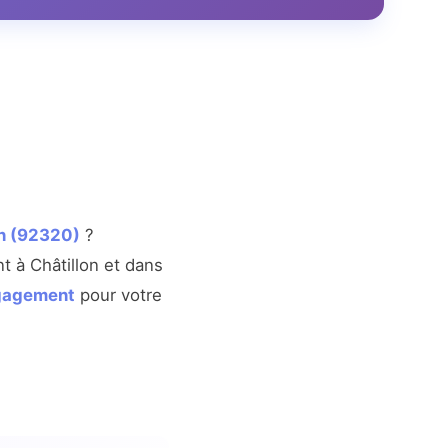
on (92320)
?
t à Châtillon et dans
ngagement
pour votre