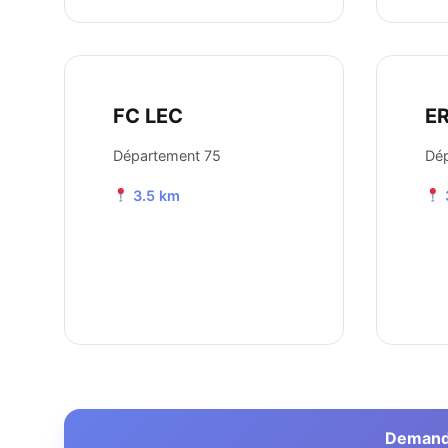
FC LEC
E
Département 75
Dé
3.5 km
Demander