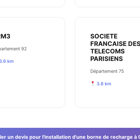
RM3
SOCIETE
FRANCAISE DE
partement 92
TELECOMS
PARISIENS
3.6 km
Département 75
3.8 km
 un devis pour l'installation d'une borne de recharge à 