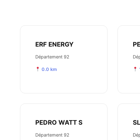
ERF ENERGY
P
Département 92
Dé
0.0 km
PEDRO WATT S
S
Département 92
Dé