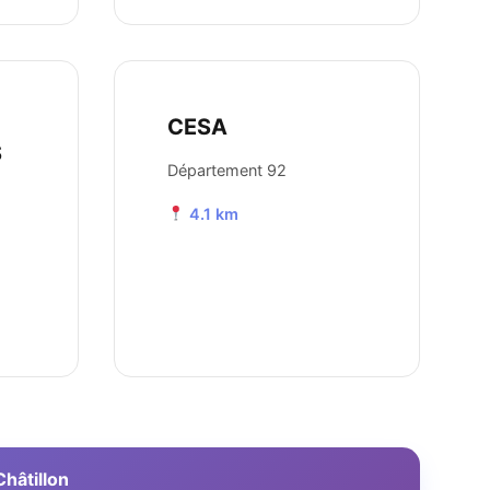
CESA
S
Département 92
4.1 km
Châtillon