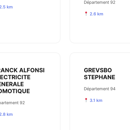
Département 92
2.5 km
2.6 km
RANCK ALFONSI
GREVSBO
LECTRICITE
STEPHANE
ENERALE
Département 94
OMOTIQUE
3.1 km
partement 92
2.8 km