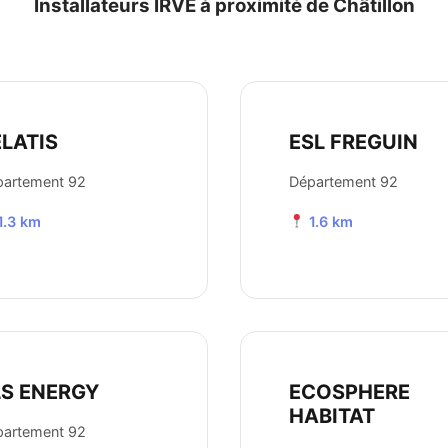
Installateurs IRVE à proximité de Châtillon
ELATIS
ESL FREGUIN
partement 92
Département 92
1.3 km
1.6 km
LS ENERGY
ECOSPHERE
HABITAT
partement 92