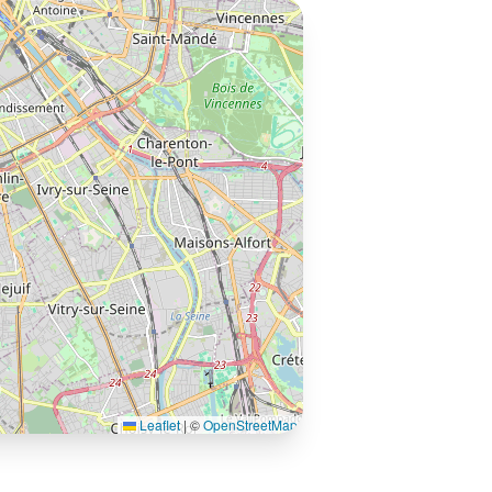
Leaflet
|
©
OpenStreetMap