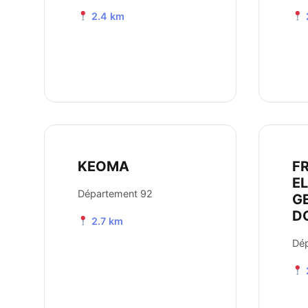
2.4 km
KEOMA
F
E
Département 92
G
D
2.7 km
Dé