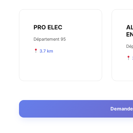
PRO ELEC
A
E
Département 95
Dé
3.7 km
Demander 