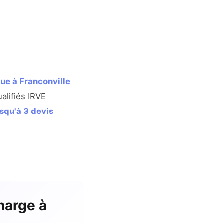
ue à Franconville
alifiés IRVE
usqu'à 3 devis
harge à