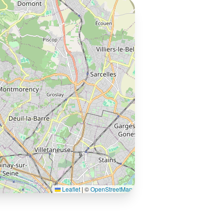
Leaflet
|
©
OpenStreetMap