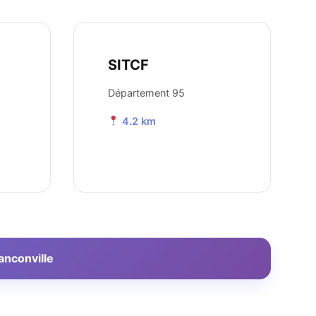
SITCF
Département 95
4.2 km
anconville