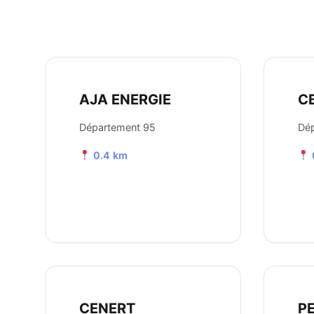
AJA ENERGIE
C
Département 95
Dé
0.4 km
CENERT
P