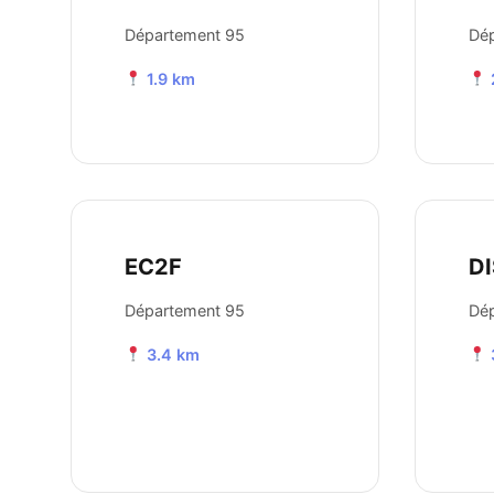
Département 95
Dé
1.9 km
EC2F
D
Département 95
Dé
3.4 km