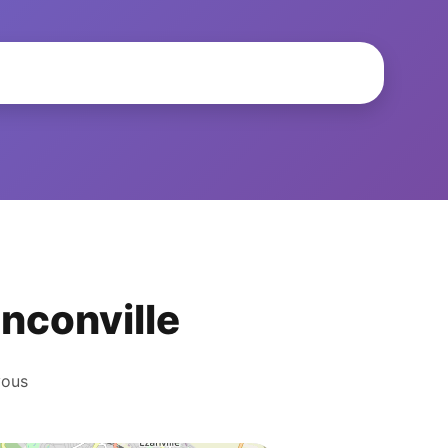
anconville
vous