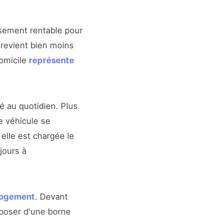
sement rentable pour
 revient bien moins
domicile
représente
é au quotidien. Plus
e véhicule se
elle est chargée le
jours à
 logement
. Devant
sposer d'une borne