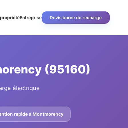
propriété
Entreprise
Devis borne de recharge
tmorency (95160)
arge électrique
ention rapide à Montmorency