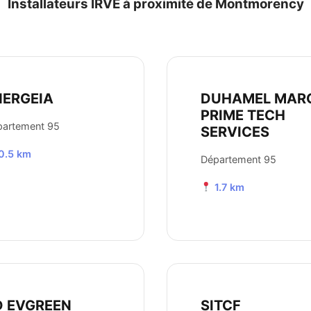
Installateurs IRVE à proximité de Montmorency
NERGEIA
DUHAMEL MAR
PRIME TECH
partement 95
SERVICES
0.5 km
Département 95
1.7 km
D EVGREEN
SITCF