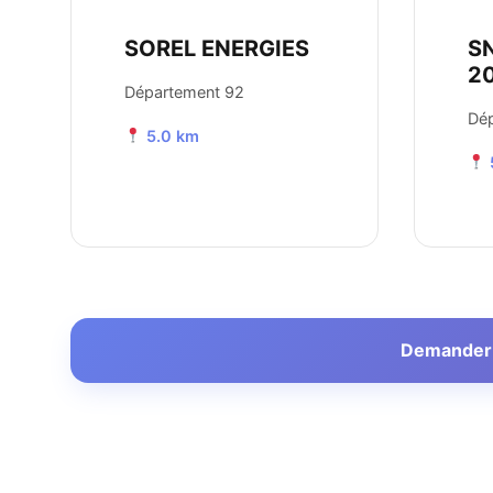
SOREL ENERGIES
S
2
Département 92
Dé
5.0 km
Demander u