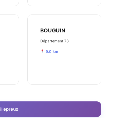
BOUGUIN
Département 78
9.0 km
illepreux