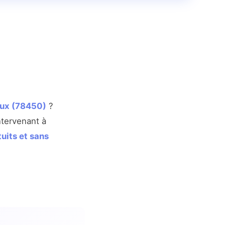
eux (78450)
?
ntervenant à
tuits et sans