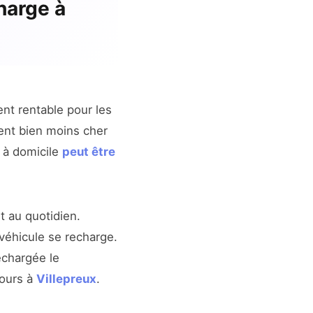
harge à
nt rentable pour les
ent bien moins cher
e à domicile
peut être
 au quotidien.
véhicule se recharge.
echargée le
jours à
Villepreux
.