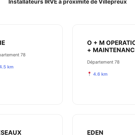
Installateurs IRVE à proximité de Villepreux
IE
O + M OPERATI
+ MAINTENANC
partement 78
Département 78
4.5 km
4.6 km
ESEAUX
EDEN