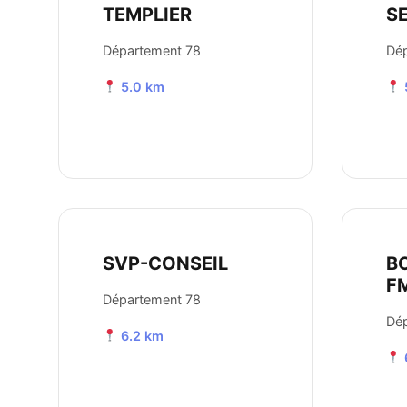
TEMPLIER
S
Département 78
Dé
5.0 km
SVP-CONSEIL
B
F
Département 78
Dé
6.2 km