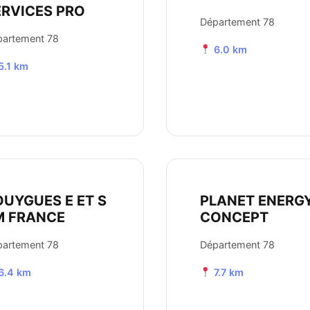
ERVICES PRO
Département 78
partement 78
6.0 km
5.1 km
OUYGUES E ET S
PLANET ENERG
M FRANCE
CONCEPT
partement 78
Département 78
6.4 km
7.7 km