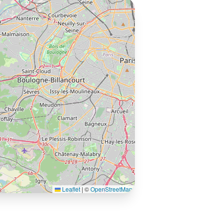
Leaflet
|
©
OpenStreetMap