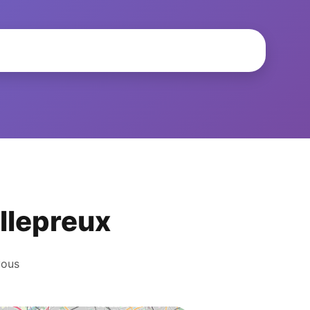
illepreux
vous