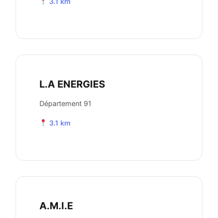
3.1 km
L.A ENERGIES
Département 91
3.1 km
A.M.I.E