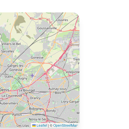
Leaflet
|
©
OpenStreetMap