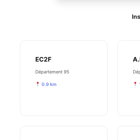
In
EC2F
A.
Département 95
Dé
0.9 km