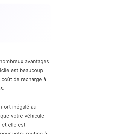
 nombreux avantages
micile est beaucoup
e coût de recharge à
s.
nfort inégalé au
 que votre véhicule
et elle est
 pour votre routine à