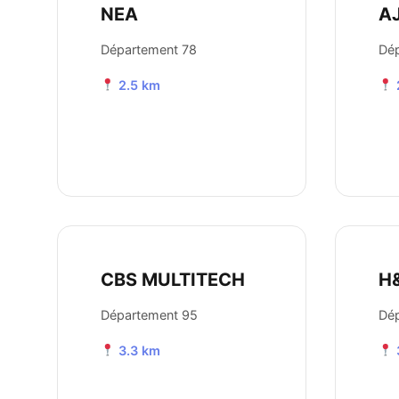
NEA
A
Département 78
Dé
2.5 km
CBS MULTITECH
H
Département 95
Dé
3.3 km