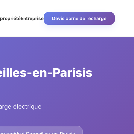
propriété
Entreprise
Devis borne de recharge
illes-en-Parisis
arge électrique
on rapide à Cormeilles-en-Parisis