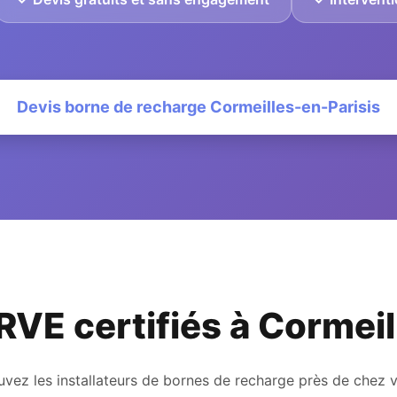
Devis borne de recharge Cormeilles-en-Parisis
IRVE certifiés à Cormei
uvez les installateurs de bornes de recharge près de chez 