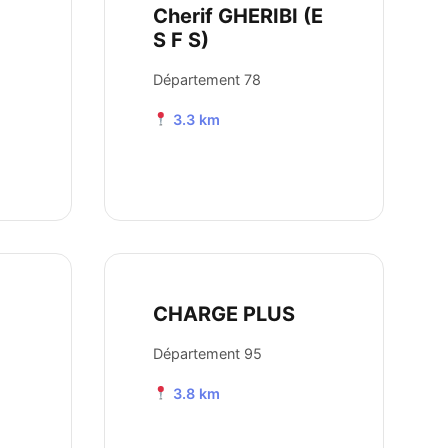
Cherif GHERIBI (E
S F S)
Département 78
3.3 km
CHARGE PLUS
Département 95
3.8 km