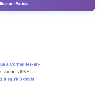
lles-en-Parisis
que à Cormeilles-en-
essionnels IRVE
ez
jusqu'à 3 devis