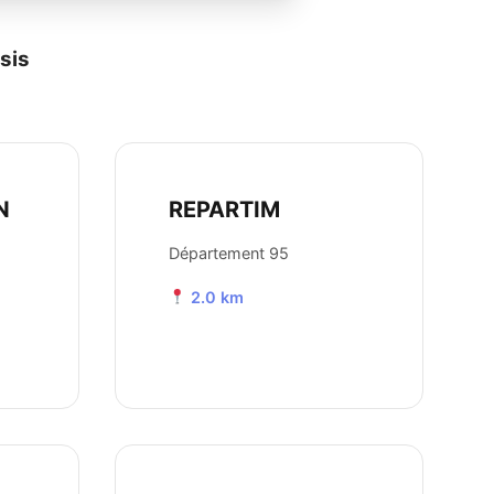
sis
N
REPARTIM
Département 95
2.0 km