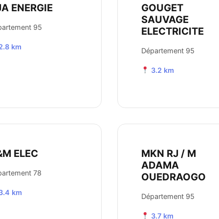
JA ENERGIE
GOUGET
SAUVAGE
partement 95
ELECTRICITE
2.8 km
Département 95
3.2 km
&M ELEC
MKN RJ / M
ADAMA
partement 78
OUEDRAOGO
3.4 km
Département 95
3.7 km