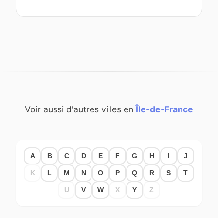
Voir aussi d'autres villes en
Île-de-France
A
B
C
D
E
F
G
H
I
J
K
L
M
N
O
P
Q
R
S
T
U
V
W
X
Y
Z