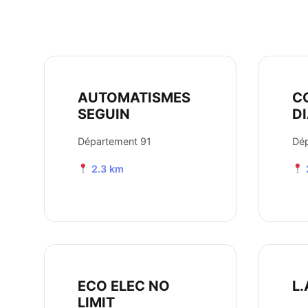
AUTOMATISMES
C
SEGUIN
D
Département 91
Dép
2.3 km
ECO ELEC NO
L.
LIMIT