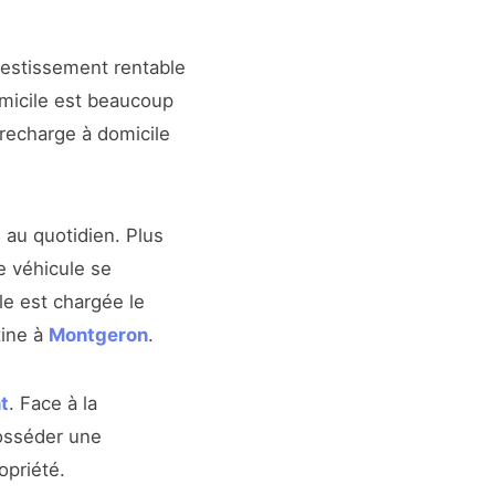
vestissement rentable
omicile est beaucoup
recharge à domicile
 au quotidien. Plus
e véhicule se
lle est chargée le
tine à
Montgeron
.
t
. Face à la
osséder une
opriété.