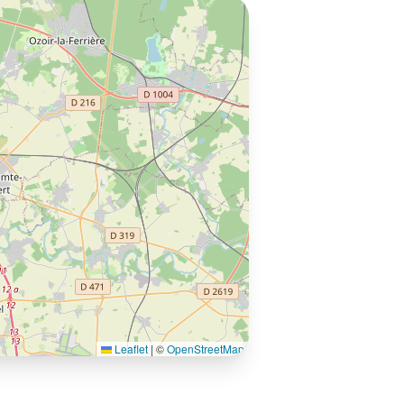
Leaflet
|
©
OpenStreetMap