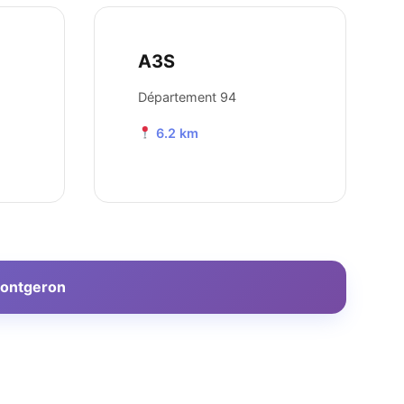
A3S
Département 94
6.2 km
Montgeron