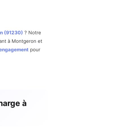
on (91230)
? Notre
rant à Montgeron et
s engagement
pour
harge à